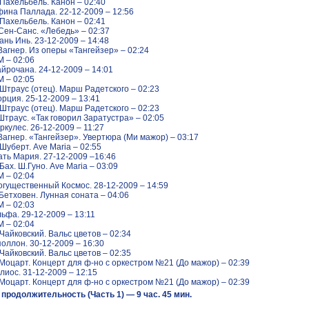
Пахельбель. Канон – 02:40
ина Паллада. 22-12-2009 – 12:56
Пахельбель. Канон – 02:41
Сен-Санс. «Лебедь» – 02:37
ань Инь. 23-12-2009 – 14:48
Вагнер. Из оперы «Тангейзер» – 02:24
 – 02:06
йрочана. 24-12-2009 – 14:01
 – 02:05
Штраус (отец). Марш Радетского – 02:23
рция. 25-12-2009 – 13:41
Штраус (отец). Марш Радетского – 02:23
Штраус. «Так говорил Заратустра» – 02:05
ркулес. 26-12-2009 – 11:27
Вагнер. «Тангейзер». Увертюра (Ми мажор) – 03:17
Шуберт. Ave Maria – 02:55
ть Мария. 27-12-2009 –16:46
Бах. Ш.Гуно. Ave Maria – 03:09
 – 02:04
гущественный Космос. 28-12-2009 – 14:59
Бетховен. Лунная соната – 04:06
 – 02:03
ьфа. 29-12-2009 – 13:11
 – 02:04
Чайковский. Вальс цветов – 02:34
оллон. 30-12-2009 – 16:30
Чайковский. Вальс цветов – 02:35
Моцарт. Концерт для ф-но с оркестром №21 (До мажор) – 02:39
лиос. 31-12-2009 – 12:15
Моцарт. Концерт для ф-но с оркестром №21 (До мажор) – 02:39
продолжительность (Часть 1) — 9 час. 45 мин.