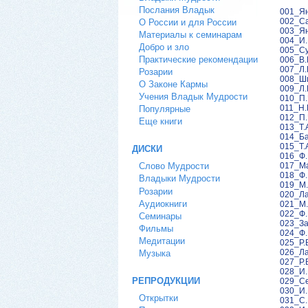
Послания Владык
001_Ян
002_Са
О России и для России
003_Ян
Материалы к семинарам
004_И.
Добро и зло
005_Су
Практические рекомендации
006_В.
007_Л.
Розарии
008_Ши
О Законе Кармы
009_Л.
Учения Владык Мудрости
010_П.
011_Н.
Популярные
012_П.
Еще книги
013_Т.
014_Ба
015_Т.
ДИСКИ
016_Ф.
017_Ма
Слово Мудрости
018_Ф.
Владыки Мудрости
019_М.
Розарии
020_Ла
Аудиокниги
021_М.
022_Ф.
Семинары
023_За
Фильмы
024_Ф.
Медитации
025_Р.
026_Ла
Музыка
027_Р.
028_И.
РЕПРОДУКЦИИ
029_Се
030_И.
Открытки
031_С.