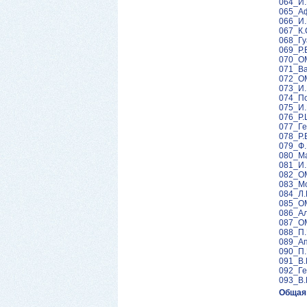
064_И.
065_Аф
066_И.
067_К.
068_Гу
069_Р.
070_ОМ
071_Ва
072_ОМ
073_И.
074_По
075_И.
076_Р.
077_Ге
078_Р.
079_Ф.
080_Ма
081_И.
082_ОМ
083_Мо
084_Л.
085_ОМ
086_Ал
087_ОМ
088_П.
089_Ап
090_П.
091_В.
092_Ге
093_В.
Общая 