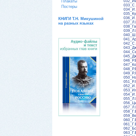
032_Ии
Плакаты
033_С.
Постеры
034_И.
035_Ку
036_И.
КНИГИ Т.Н. Микушиной
037_Л.
на разных языках
038_Га
039_Л.
040_Ш.
041_Ар
042_С.
043_Дж
044_Се
045_Дж
046_Р.
047_Ко
048_Р.
049_Р.
050_На
051_Р.
052_И.
053_Ил
054_И.
055_Л.
056_Ци
057_Л.
058_Г.
059_Ве
060_Г.
061_Г.
062_Бо
063_Г.